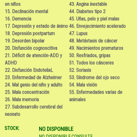
en niños
43. Angina inestable
15. Declinación mental
44. Diabetes tipo 2
16. Demencia
45. Uñas, pelo y piel malas
17. Depresión y estado de ánimo
46. Envejecimiento acelerado
18. Depresión postpartum
47. Lupus
19. Desorden bipolar
48. Metástasis de cáncer
20. Disfunción cognoscitiva
49. Nacimientos prematuros
21. Déficit de atención-ADD y
50. Resfriados, gripas
ADHD
51. Todos los cánceres
22. Disfunción EndoteliaL
52. Soriasis
23. Enfermedad de Alzheimer
53. Síndrome del ojo seco
24. Mal genio del niño y adulto
54. Mala visión
25. Mala concentración
55. Enfermedades varias de
26. Mala memoria
animales
27. Subdesarrollo cerebral del
neonato
STOCK:
NO DISPONIBLE
NO DISPONIBLE.CONSULTE.