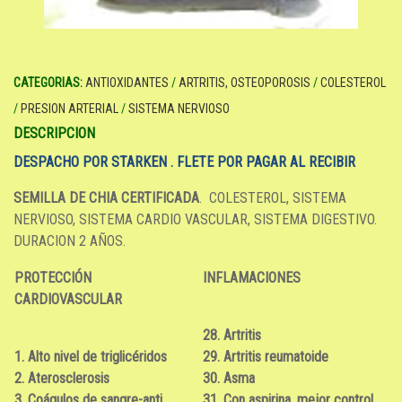
CATEGORIAS:
ANTIOXIDANTES
/
ARTRITIS, OSTEOPOROSIS
/
COLESTEROL
/
PRESION ARTERIAL
/
SISTEMA NERVIOSO
DESCRIPCION
DESPACHO POR STARKEN . FLETE POR PAGAR AL RECIBIR
SEMILLA DE CHIA CERTIFICADA
. COLESTEROL, SISTEMA
NERVIOSO, SISTEMA CARDIO VASCULAR, SISTEMA DIGESTIVO.
DURACION 2 AÑOS.
PROTECCIÓN
INFLAMACIONES
CARDIOVASCULAR
28. Artritis
1. Alto nivel de triglicéridos
29. Artritis reumatoide
2. Aterosclerosis
30. Asma
3. Coágulos de sangre-anti
31. Con aspirina, mejor control