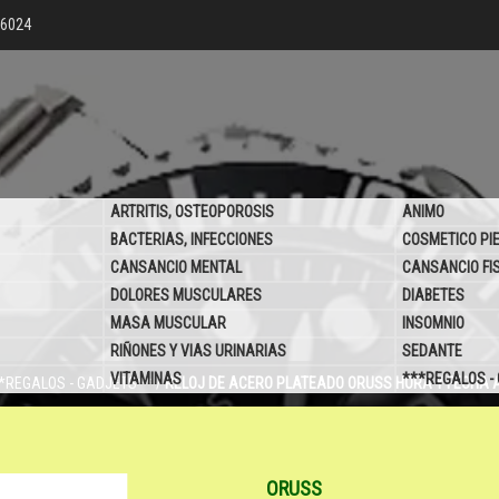
76024
ARTRITIS, OSTEOPOROSIS
ANIMO
BACTERIAS, INFECCIONES
COSMETICO PI
CANSANCIO MENTAL
CANSANCIO FI
DOLORES MUSCULARES
DIABETES
MASA MUSCULAR
INSOMNIO
RIÑONES Y VIAS URINARIAS
SEDANTE
VITAMINAS
***REGALOS -
*REGALOS - GADJETS**
/
RELOJ DE ACERO PLATEADO ORUSS HORA Y FECHA 
ORUSS