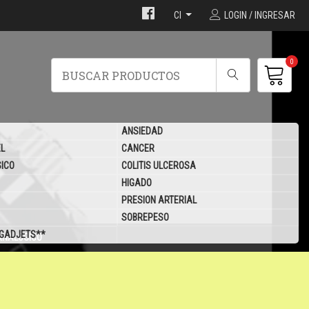
Cl
LOGIN / INGRESAR
0
ANSIEDAD
EL
CANCER
SICO
COLITIS ULCEROSA
HIGADO
PRESION ARTERIAL
SOBREPESO
 GADJETS**
ANALOGICO