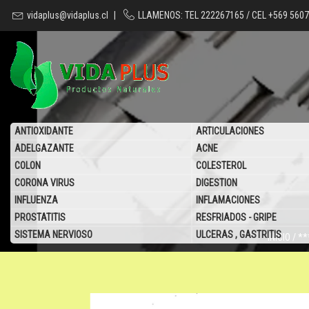
vidaplus@vidaplus.cl
|
LLAMENOS: TEL 222267165 / CEL +569 560
ANTIOXIDANTE
ARTICULACIONES
ADELGAZANTE
ACNE
COLON
COLESTEROL
CORONA VIRUS
DIGESTION
INFLUENZA
INFLAMACIONES
PROSTATITIS
RESFRIADOS - GRIPE
SISTEMA NERVIOSO
ULCERAS , GASTRITIS
INICIO
/
**