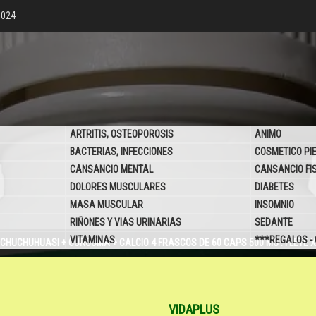
6024
ARTRITIS, OSTEOPOROSIS
ANIMO
BACTERIAS, INFECCIONES
COSMETICO PI
CANSANCIO MENTAL
CANSANCIO FI
DOLORES MUSCULARES
DIABETES
MASA MUSCULAR
INSOMNIO
RIÑONES Y VIAS URINARIAS
SEDANTE
VITAMINAS
***REGALOS -
CHUCHUHUASI + CURCUMA + CALCIO 4 FRASCOS DE 60 CAPS 500 MG . FLETE 
VIDAPLUS