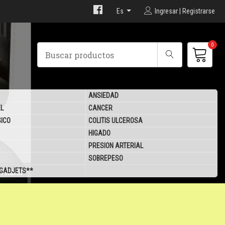
Es
Ingresar | Registrarse
0
ANSIEDAD
EL
CANCER
SICO
COLITIS ULCEROSA
HIGADO
PRESION ARTERIAL
SOBREPESO
 GADJETS**
X PAGAR