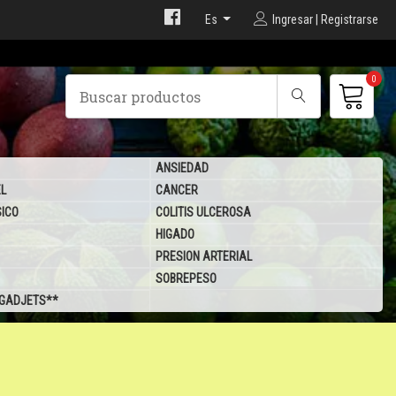
Es
Ingresar | Registrarse
0
ANSIEDAD
EL
CANCER
SICO
COLITIS ULCEROSA
HIGADO
PRESION ARTERIAL
SOBREPESO
 GADJETS**