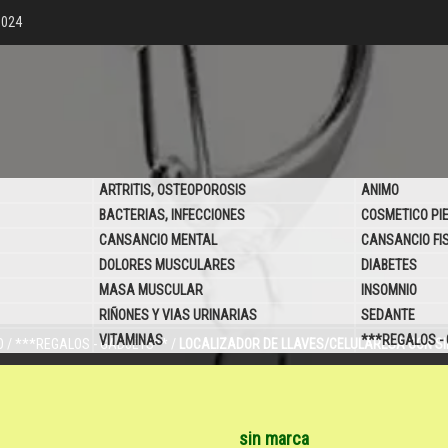
6024
ARTRITIS, OSTEOPOROSIS
ANIMO
BACTERIAS, INFECCIONES
COSMETICO PI
CANSANCIO MENTAL
CANSANCIO FI
DOLORES MUSCULARES
DIABETES
MASA MUSCULAR
INSOMNIO
RIÑONES Y VIAS URINARIAS
SEDANTE
VITAMINAS
***REGALOS -
O
/
***REGALOS - GADJETS**
/
LOCALIZADOR DE LLAVES/CELULARESA CON SI
sin marca