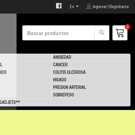
Es
Ingresar | Registrarse
0
ANSIEDAD
EL
CANCER
SICO
COLITIS ULCEROSA
HIGADO
PRESION ARTERIAL
SOBREPESO
 GADJETS**
LBIDO