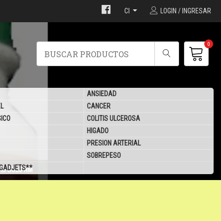
Cl
LOGIN / INGRESAR
0
ANSIEDAD
EL
CANCER
SICO
COLITIS ULCEROSA
HIGADO
PRESION ARTERIAL
SOBREPESO
 GADJETS**
IS SOLO RM