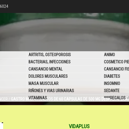
76024
ARTRITIS, OSTEOPOROSIS
ANIMO
BACTERIAS, INFECCIONES
COSMETICO PI
CANSANCIO MENTAL
CANSANCIO FI
DOLORES MUSCULARES
DIABETES
MASA MUSCULAR
INSOMNIO
RIÑONES Y VIAS URINARIAS
SEDANTE
VITAMINAS
***REGALOS -
NCER
/
GASTRO MAX 4 FRASCOS DE 60 CAPSULAS DE 500 MG DESPACHO GRAT
VIDAPLUS