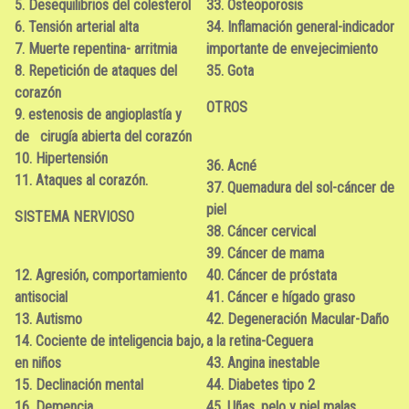
5. Desequilibrios del colesterol
33. Osteoporosis
6. Tensión arterial alta
34. Inflamación general-indicador
7. Muerte repentina- arritmia
importante de envejecimiento
8. Repetición de ataques del
35. Gota
corazón
OTROS
9. estenosis de angioplastía y
de cirugía abierta del corazón
10. Hipertensión
36. Acné
11. Ataques al corazón.
37. Quemadura del sol-cáncer de
piel
SISTEMA NERVIOSO
38. Cáncer cervical
39. Cáncer de mama
12. Agresión, comportamiento
40. Cáncer de próstata
antisocial
41. Cáncer e hígado graso
13. Autismo
42. Degeneración Macular-Daño
14. Cociente de inteligencia bajo,
a la retina-Ceguera
en niños
43. Angina inestable
15. Declinación mental
44. Diabetes tipo 2
16. Demencia
45. Uñas, pelo y piel malas