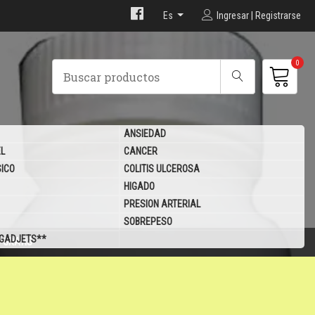
Es
Ingresar | Registrarse
0
ANSIEDAD
EL
CANCER
SICO
COLITIS ULCEROSA
HIGADO
PRESION ARTERIAL
SOBREPESO
 GADJETS**
 GRATIS