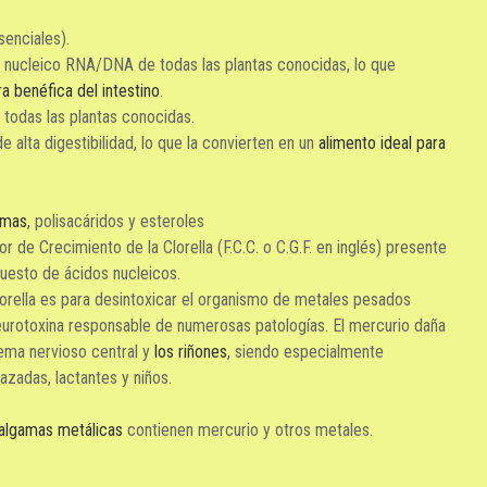
senciales).
 nucleico RNA/DNA de todas las plantas conocidas, lo que
ra benéfica del intestino
.
 todas las plantas conocidas.
 alta digestibilidad, lo que la convierten en un
alimento ideal para
imas
, polisacáridos y esteroles
 de Crecimiento de la Clorella (F.C.C. o C.G.F. en inglés) presente
puesto de ácidos nucleicos.
lorella es para desintoxicar el organismo de metales pesados
eurotoxina responsable de numerosas patologías. El mercurio daña
tema nervioso central y
los riñones
, siendo especialmente
zadas, lactantes y niños.
algamas metálicas
contienen mercurio y otros metales.