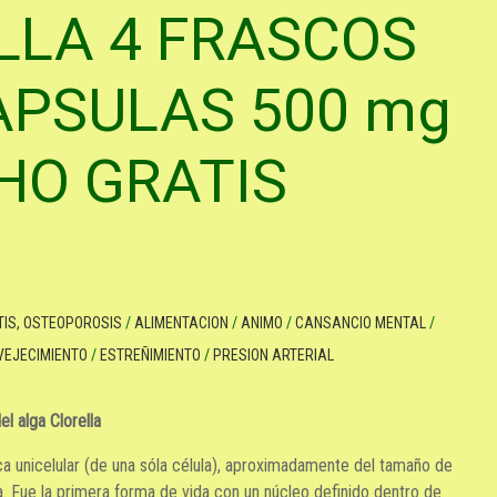
LLA 4 FRASCOS
APSULAS 500 mg
HO GRATIS
TIS, OSTEOPOROSIS
/
ALIMENTACION
/
ANIMO
/
CANSANCIO MENTAL
/
VEJECIMIENTO
/
ESTREÑIMIENTO
/
PRESION ARTERIAL
l alga Clorella
ca unicelular (de una sóla célula), aproximadamente del tamaño de
. Fue la primera forma de vida con un núcleo definido dentro de