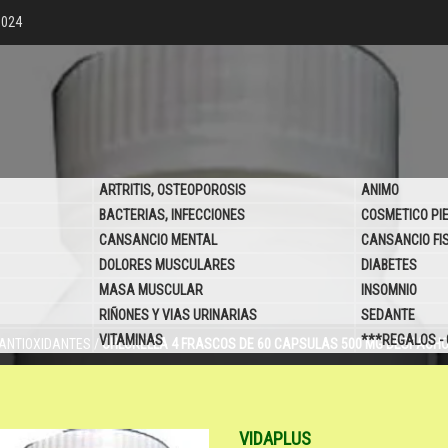
6024
ARTRITIS, OSTEOPOROSIS
ANIMO
BACTERIAS, INFECCIONES
COSMETICO PI
CANSANCIO MENTAL
CANSANCIO FI
DOLORES MUSCULARES
DIABETES
MASA MUSCULAR
INSOMNIO
RIÑONES Y VIAS URINARIAS
SEDANTE
VITAMINAS
***REGALOS -
ANTIOXIDANTES
/
CHLORELLA 4 FRASCOS DE 60 CAPSULAS 500 MG DESPACHO
VIDAPLUS