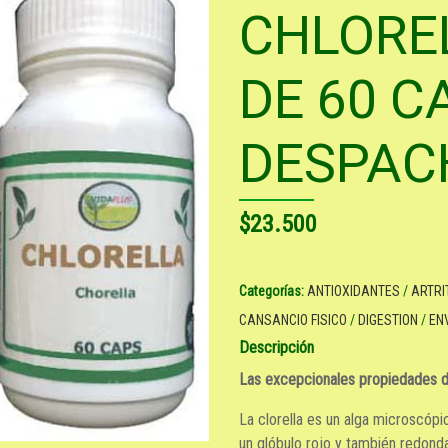
CHLORE
DE 60 C
DESPAC
$23.500
Categorías:
ANTIOXIDANTES
/
ARTRI
CANSANCIO FISICO
/
DIGESTION
/
EN
Descripción
Las excepcionales propiedades de
La clorella es un alga microscópi
un glóbulo rojo y también redonda