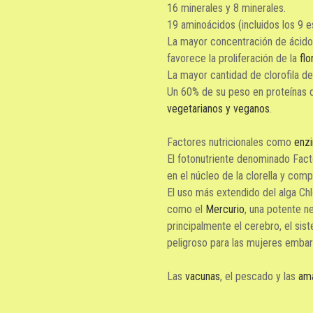
16 minerales y 8 minerales.
19 aminoácidos (incluidos los 9 e
La mayor concentración de ácido
favorece la proliferación de la
flo
La mayor cantidad de clorofila de
Un 60% de su peso en proteínas de
vegetarianos y veganos
.
Factores nutricionales como
enz
El fotonutriente denominado Factor
en el núcleo de la clorella y com
El uso más extendido del alga Ch
como el
Mercurio
, una potente n
principalmente el cerebro, el sis
peligroso para las mujeres embara
Las
vacunas
, el pescado y las
am