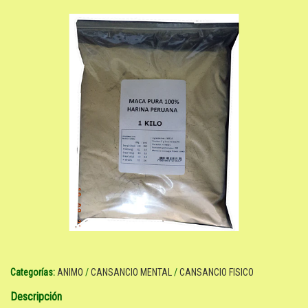
Categorías:
ANIMO
/
CANSANCIO MENTAL
/
CANSANCIO FISICO
Descripción