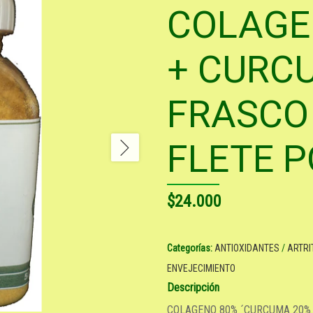
COLAGE
+ CURC
FRASCO
FLETE 
$24.000
Categorías:
ANTIOXIDANTES
/
ARTRI
ENVEJECIMIENTO
Descripción
COLAGENO 80% ´CURCUMA 20%.