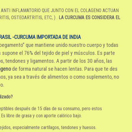
 ANTI INFLAMATORIO QUE JUNTO CON EL COLAGENO ACTUAN
TIS, OSTEOARTRITIS, ETC, ) .
LA CURCUMA ES CONSIDERA EL
ASIL -CURCUMA IMPORTADA DE INDIA
 “pegamento” que mantiene unido nuestro cuerpo y todas
 supone el 76% del tejido de piel y músculos. Es parte
s, tendones y ligamentos. A partir de los 30 años, las
ágeno
de forma natural se hacen lentas. Para que te des
mos, ya sea a través de alimentos o como suplemento, no
o.
lizado?
ceptibles después de 15 días de su consumo, pero estos
Es libre de grasa y con aporte calórico bajo.
ejidos, especialmente cartílagos, tendones y huesos.