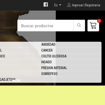
Es
Ingresar | Registrarse
0
ANSIEDAD
EL
CANCER
SICO
COLITIS ULCEROSA
HIGADO
PRESION ARTERIAL
SOBREPESO
 GADJETS**
ETE POR PAGAR