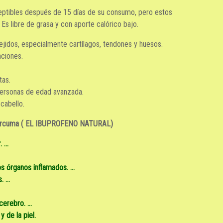
ceptibles después de 15 días de su consumo, pero estos
Es libre de grasa y con aporte calórico bajo.
ejidos, especialmente cartílagos, tendones y huesos.
aciones.
tas.
 personas de edad avanzada.
cabello.
 cúrcuma ( EL IBUPROFENO NATURAL)
...
s órganos inflamados. ...
 ...
erebro. ...
y de la piel.