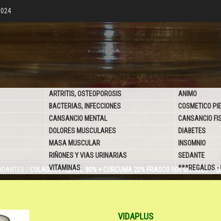
6024
ARTRITIS, OSTEOPOROSIS
ANIMO
BACTERIAS, INFECCIONES
COSMETICO PI
CANSANCIO MENTAL
CANSANCIO FI
DOLORES MUSCULARES
DIABETES
MASA MUSCULAR
INSOMNIO
RIÑONES Y VIAS URINARIAS
SEDANTE
VITAMINAS
***REGALOS -
IDANTES
/
COLAGENO HIDROL. 80% + CURCUMA 20% FRASCO 500 GRAMOS - FL
VIDAPLUS