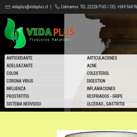
vidaplus@vidaplus.cl
|
Llámanos: TEL 222267165 / CEL +569 5607
ANTIOXIDANTE
ARTICULACIONES
ADELGAZANTE
ACNE
COLON
COLESTEROL
CORONA VIRUS
DIGESTION
INFLUENZA
INFLAMACIONES
PROSTATITIS
RESFRIADOS - GRIPE
SISTEMA NERVIOSO
ULCERAS , GASTRITIS
INICIO
/
ANTIOX